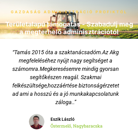
GAZDASÁG ADMINISZTRÁCIÓ PROFIKTÓL
Területalapú támogatás - Szabadulj meg
a megterhelő adminisztrációtól
“Tamás 2015 óta a szaktanácsadóm.Az Akg
megfeleléséhez nyújt nagy segítséget a
számomra.Megkeresésemre mindig gyorsan
T
segítőkészen reagál. Szakmai
felkészültsége,hozzáértése biztonságérzetet
ad ami a hosszú és a jó munkakapcsolatunk
záloga..”
Eszik László
Őstermelő, Nagybaracska