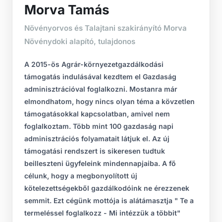
Morva Tamás
Növényorvos és Talajtani szakirányító Morva
Növénydoki alapító, tulajdonos
A 2015-ös Agrár-környezetgazdálkodási
támogatás indulásával kezdtem el Gazdaság
adminisztrációval foglalkozni. Mostanra már
elmondhatom, hogy nincs olyan téma a kövzetlen
támogatásokkal kapcsolatban, amivel nem
foglalkoztam. Több mint 100 gazdaság napi
adminisztrációs folyamatait látjuk el. Az új
támogatási rendszert is sikeresen tudtuk
beilleszteni ügyfeleink mindennapjaiba. A fő
célunk, hogy a megbonyolított új
kötelezettségekből gazdálkodóink ne érezzenek
semmit. Ezt cégünk mottója is alátámasztja " Te a
termeléssel foglalkozz - Mi intézzük a többit"