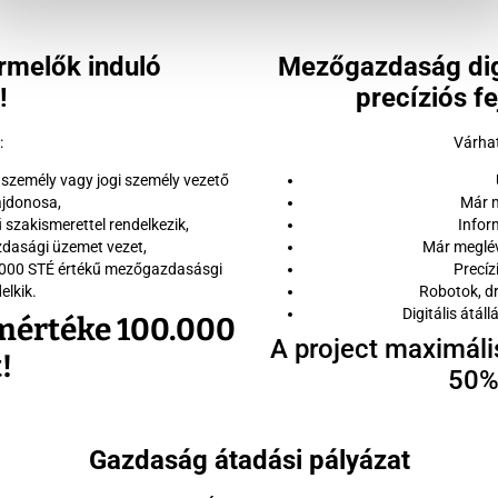
rmelők induló
Mezőgazdaság digi
!
precíziós f
:
Várhat
 személy vagy jogi személy vezető
lajdonosa,
Már m
 szakismerettel rendelkezik,
Infor
zdasági üzemet vezet,
Már meglév
0.000 STÉ értékű mezőgazdasásgi
Precíz
elkik.
Robotok, d
Digitális átál
mértéke 100.000
A project maximáli
!
50%
Gazdaság átadási pályázat