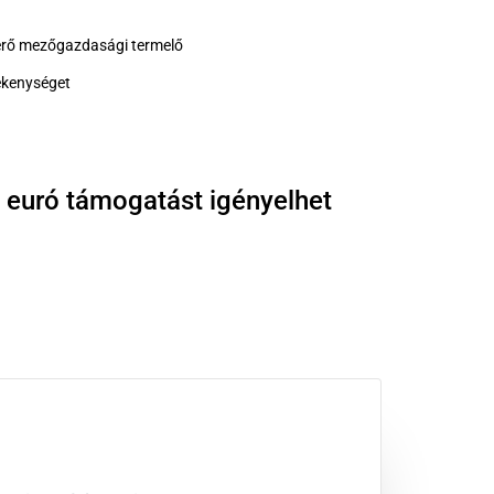
elérő mezőgazdasági termelő
vékenységet
euró támogatást igényelhet