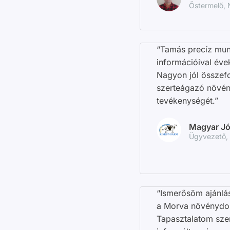
Őstermelő,
“Tamás precíz mun
információival évek
Nagyon jól összefo
szerteágazó növén
tevékenységét.”
Magyar Jó
Ügyvezető, 
“Ismerősöm ajánlás
a Morva növénydoki
Tapasztalatom szer