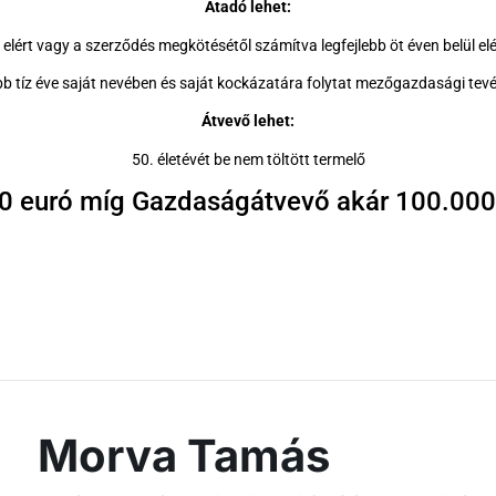
Átadó lehet:
 elért vagy a szerződés megkötésétől számítva legfejlebb öt éven belül 
bb tíz éve saját nevében és saját kockázatára folytat mezőgazdasági te
Átvevő lehet:
50. életévét be nem töltött termelő
0 euró míg Gazdaságátvevő akár 100.000 
Morva Tamás