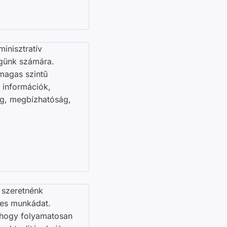
inisztratív
égünk számára.
magas szintű
 információk,
ég, megbízhatóság,
 szeretnénk
es munkádat.
, hogy folyamatosan