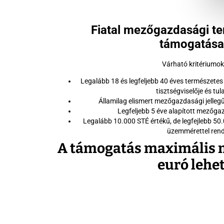
Fiatal mezőgazdasági te
támogatása
Várható kritériumok
Legalább 18 és legfeljebb 40 éves természetes
tisztségviselője és tu
Államilag elismert mezőgazdasági jellegű
Legfeljebb 5 éve alapított mezőga
Legalább 10.000 STÉ értékű, de legfejlebb 5
üzemmérettel rend
A támogatás maximális 
euró lehet