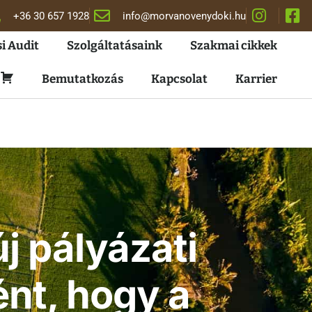
+36 30 657 1928
info@morvanovenydoki.hu
i Audit
Szolgáltatásaink
Szakmai cikkek
Kosár
Bemutatkozás
Kapcsolat
Karrier
j pályázati
ént, hogy a