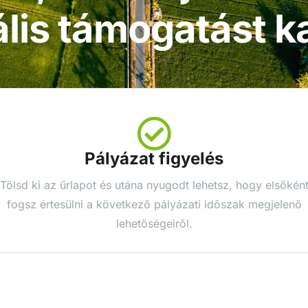
lis támogatást k
Pályázat figyelés
Tölsd ki az űrlapot és utána nyugodt lehetsz, hogy elsőkén
fogsz értesülni a következő pályázati időszak megjelenő
lehetőségeiről.