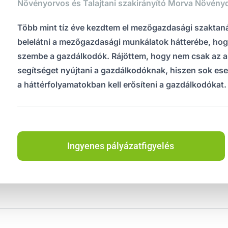
Növényorvos és Talajtani szakirányító Morva Növénydo
Több mint tíz éve kezdtem el mezőgazdasági szaktaná
belelátni a mezőgazdasági munkálatok hátterébe, hog
szembe a gazdálkodók. Rájöttem, hogy nem csak az 
segítséget nyújtani a gazdálkodóknak, hiszen sok ese
a háttérfolyamatokban kell erősíteni a gazdálkodókat.
Ingyenes pályázatfigyelés