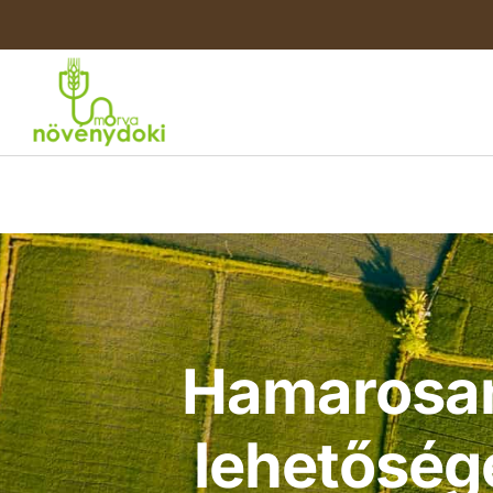
Pályázatfigyelés
Hamarosan 
lehetősége