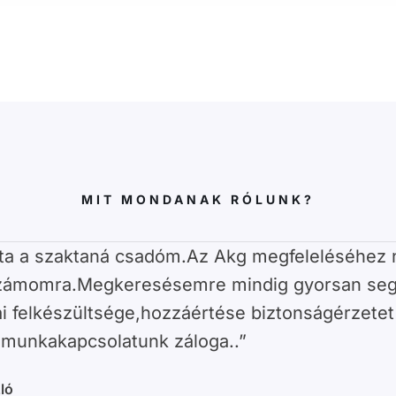
MIT MONDANAK RÓLUNK?
ta a szaktaná csadóm.Az Akg megfeleléséhez 
számomra.Megkeresésemre mindig gyorsan seg
i felkészültsége,hozzáértése biztonságérzetet
 munkakapcsolatunk záloga..”
ló