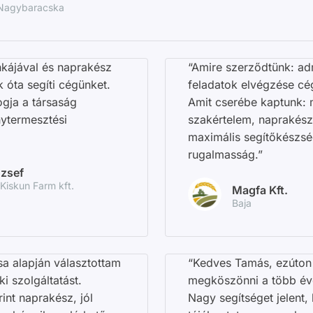
 Nagybaracska
kájával és naprakész
“Amire szerződtünk: adm
 óta segíti cégünket.
feladatok elvégzése c
gja a társaság
Amit cserébe kaptunk: 
ytermesztési
szakértelem, naprakész
maximális segítőkészs
rugalmasság.”
zsef
Kiskun Farm kft.
Magfa Kft.
Baja
a alapján választottam
“Kedves Tamás, ezúton
 szolgáltatást.
megköszönni a több év
int naprakész, jól
Nagy segítséget jelent