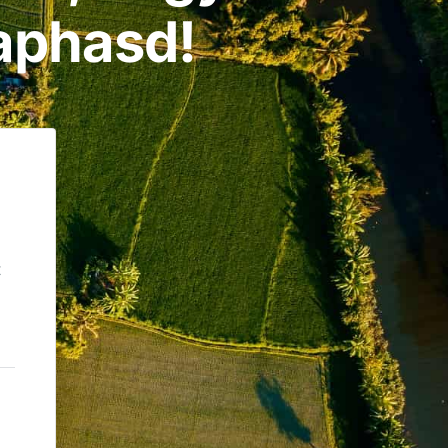
aphasd!
t