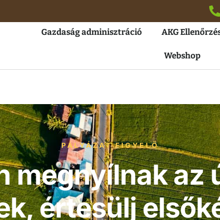
Gazdaság adminisztráció
AKG Ellenőrzés
Webshop
PÁLYÁZAT FIGYELŐ
megnyílnak az ú
k, értesülj elsők