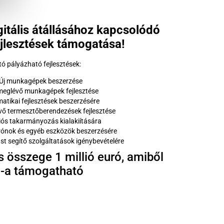
tális átállásához kapcsolódó
ejlesztések támogatása!
ó pályázható fejlesztések:
Új munkagépek beszerzése
eglévő munkagépek fejlesztése
matikai fejlesztések beszerzésére
ő termesztőberendezések fejlesztése
iós takarmányozás kialakiítására
rónok és egyéb eszközök beszerzésére
lást segítő szolgáltatások igénybevételére
s összege 1 millió euró, amiből
-a támogatható