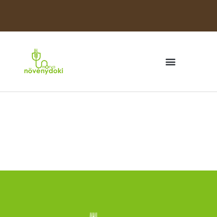
Sikeresen jelentkeztél
a Morvanovenydoki
Szolgáltatására