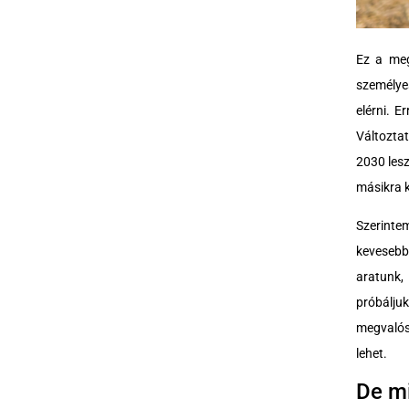
Ez a meg
személye
elérni. 
Változtat
2030 lesz
másikra k
Szerinte
kevesebb
aratunk,
próbálju
megvalós
lehet.
De mi