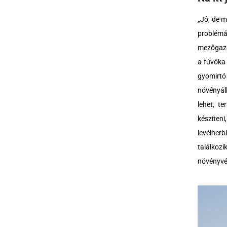
„Jó, de m
problémá
mezőgazd
a fúvóka 
gyomirtó
növényál
lehet, t
készíten
levélher
találkoz
növényvéd