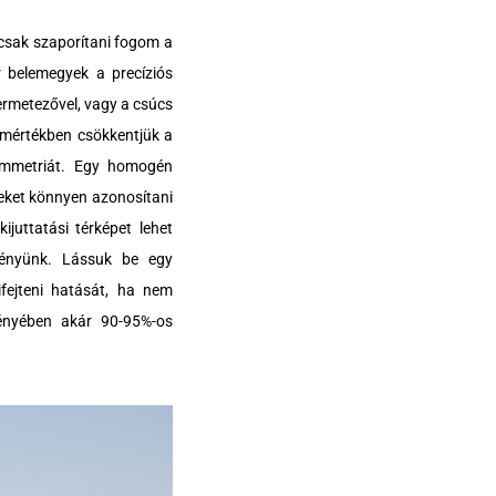
 csak szaporítani fogom a
r belemegyek a precíziós
ermetezővel, vagy a csúcs
n mértékben csökkentjük a
grammetriát. Egy homogén
eket könnyen azonosítani
juttatási térképet lehet
vényünk. Lássuk be egy
kifejteni hatását, ha nem
vényében akár 90-95%-os