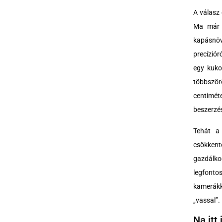
A válasz
Ma már a
kapásnöv
precíziór
egy kuko
többszö
centimé
beszerzés
Tehát a
csökkent
gazdálko
legfonto
kamerákka
„vassal”.
Na itt