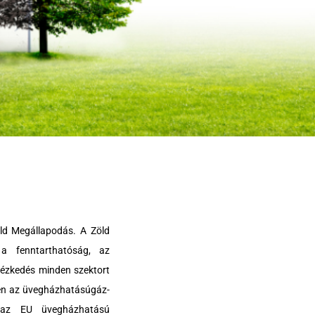
öld Megállapodás. A Zöld
a fenntarthatóság, az
ntézkedés minden szektort
njen az üvegházhatásúgáz-
n az EU üvegházhatású