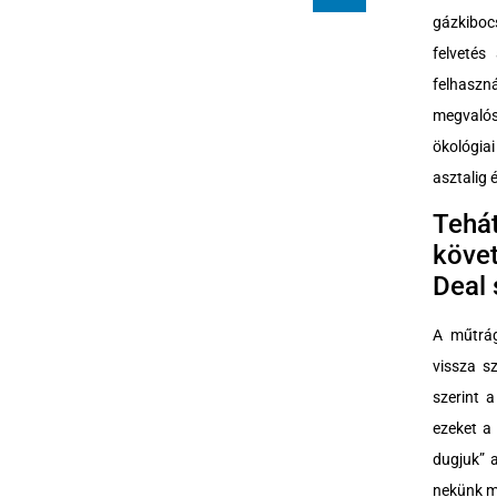
gázkibocs
felvetés
felhaszn
megvalós
ökológia
asztalig 
Tehá
követ
Deal 
A műtrág
vissza s
szerint 
ezeket a 
dugjuk” 
nekünk m