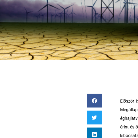
Először 
Megálla
éghajlatv
érint és
kibocsá