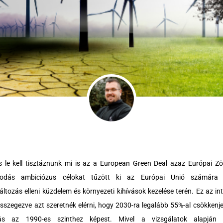
is le kell tisztáznunk mi is az a European Green Deal azaz Európai Z
podás ambiciózus célokat tűzött ki az Európai Unió számára 
áltozás elleni küzdelem és környezeti kihívások kezelése terén. Ez az i
 összegezve azt szeretnék elérni, hogy 2030-ra legalább 55%-al csökke
tás az 1990-es szinthez képest. Mivel a vizsgálatok alapjá