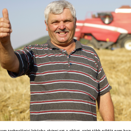
m technológiai leírásba elvinni ezt a cikket, ezért több példát nem hozo