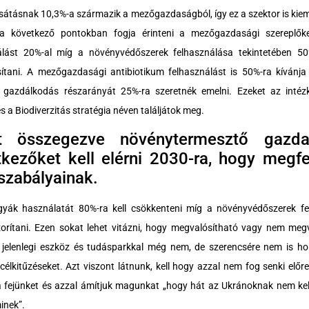
átásnak 10,3%-a származik a mezőgazdaságból, így ez a szektor is kieme
 a következő pontokban fogja érinteni a mezőgazdasági szereplők
álást 20%-al míg a növényvédőszerek felhasználása tekintetében 50
ítani. A mezőgazdasági antibiotikum felhasználást is 50%-ra kívánja 
i gazdálkodás részarányát 25%-ra szeretnék emelni. Ezeket az intéz
és a Biodiverzitás stratégia néven találjátok meg.
t összegezve növénytermesztő gaz
kezőket kell elérni 2030-ra, hogy megfe
szabályainak.
yák használatát 80%-ra kell csökkenteni míg a növényvédőszerek fel
zorítani. Ezen sokat lehet vitázni, hogy megvalósítható vagy nem me
a jelenlegi eszköz és tudásparkkal még nem, de szerencsére nem is ho
célkitűzéseket. Azt viszont látnunk, kell hogy azzal nem fog senki elő
a fejünket és azzal ámítjuk magunkat „hogy hát az Ukránoknak nem kel
inek”.