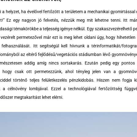
i a helyzet, ha évelővel fertőzött a területem a mechanikai gyomirtással
t!” Ez egy nagyon jó felvetés, nézzük meg mit lehetne tenni. Itt má
asági témakörökbe a teljesség igénye nélkül. Egy szakaszvezérelhető p
vezérelt permetezővel már ezt is meg lehet oldani úgy, hogy hihetetle
 felhasználását. Itt segítségül kell hívnunk a térinformatikát/foto
lományból az eltérő fejlődésű/vegetációs stádiumban lévő gyomnövény
ermészetesen addig amíg nincs sortakarás. Ezután pedig egy pontos ki
i, hogy csak ott permetezzünk, ahol tényleg jelen van a gyomnö
biciddel történő teljes felületkezelés pénzkidobás. Hiszen nem fogja 
ik a célnövény lombjával. Ezzel a technológiával fertőzöttség függ
őszer megtakarítást lehet elérni.