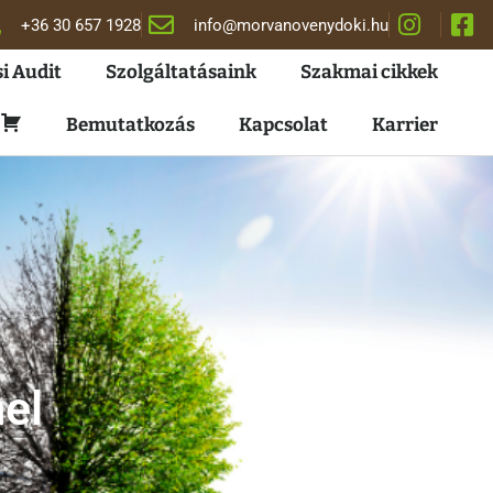
+36 30 657 1928
info@morvanovenydoki.hu
i Audit
Szolgáltatásaink
Szakmai cikkek
Kosár
Bemutatkozás
Kapcsolat
Karrier
el