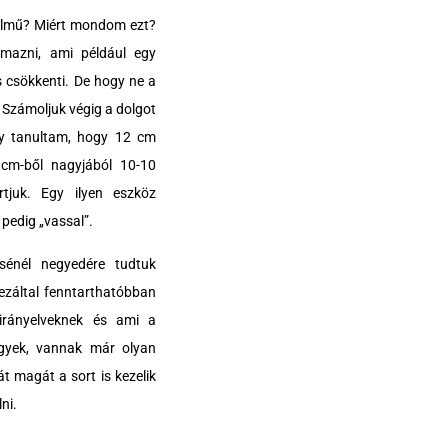
telmű? Miért mondom ezt?
lmazni, ami például egy
s csökkenti. De hogy ne a
. Számoljuk végig a dolgot
gy tanultam, hogy 12 cm
 cm-ből nagyjából 10-10
tjuk. Egy ilyen eszköz
pedig „vassal”.
sénél negyedére tudtuk
ezáltal fenntarthatóbban
 irányelveknek és ami a
gyek, vannak már olyan
t magát a sort is kezelik
ni.