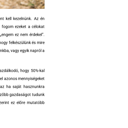
nt kell kezelnünk. Az én
 fogom ezeket a célokat
„engem ez nem érdekel”.
hogy felkészülünk és mire
nkba, vagy egyik napról a
gazdálkodó, hogy 50%-kal
zel azonos mennyiségeket
Azaz ha saját hasznunkra
lmezőbb gazdaságot tudunk
zerint ez előre mutatóbb