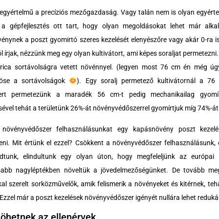
 egyértelmű a precíziós mezőgazdaság. Vagy talán nem is olyan egyér
 gépfejlesztés ott tart, hogy olyan megoldásokat lehet már alka
énynek a poszt gyomirtó szeres kezelését elenyészőre vagy akár 0-ra i
ól írjak, nézzünk meg egy olyan kultivátort, ami képes soraljat permetezni
rica sortávolságra vetett növénnyel. (legyen most 76 cm én még ú
röse a sortávolságok
). Egy soralj permetező kultivátornál a 76
tert permetezünk a maradék 56 cm-t pedig mechanikailag gyomír
ével tehát a területünk 26%-át növényvédőszerrel gyomírtjuk míg 74%-át 
 növényvédőszer felhasználásunkat egy kapásnövény poszt kezelé
eni. Mit értünk el ezzel? Csökkent a növényvédőszer felhasználásunk, 
dtunk, elindultunk egy olyan úton, hogy megfeleljünk az európai
sabb nagyléptékben növeltük a jövedelmezőségünket. De tovább me
l szerelt sorközművelők, amik felismerik a növényeket és kitérnek, tehá
 Ezzel már a poszt kezelések növényvédőszer igényét nullára lehet redukál
 jöhetnek az ellenérvek,