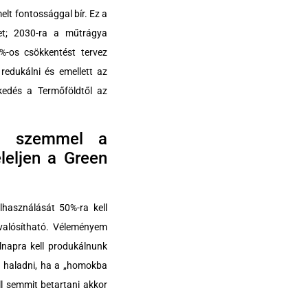
lt fontossággal bír. Ez a
et; 2030-ra a műtrágya
%-os csökkentést tervez
redukálni és emellett az
kedés a Termőföldtől az
da szemmel a
leljen a Green
használását 50%-ra kell
gvalósítható. Véleményem
lnapra kell produkálnunk
re haladni, ha a „homokba
l semmit betartani akkor