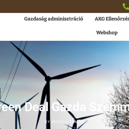
Gazdaság adminisztráció
AKG Ellenőrzés
Webshop
reen Deal Gazda Szemm
BY
MORVA TAMÁS