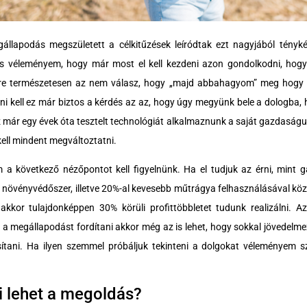
állapodás megszületett a célkitűzések leíródtak ezt nagyjából tényké
s véleményem, hogy már most el kell kezdeni azon gondolkodni, hogy
Erre természetesen az nem válasz, hogy „majd abbahagyom” meg hogy 
ni kell ez már biztos a kérdés az az, hogy úgy megyünk bele a dologba, 
 már egy évek óta tesztelt technológiát alkalmaznunk a saját gazdaságu
ell mindent megváltoztatni.
m a következő nézőpontot kell figyelnünk. Ha el tudjuk az érni, mint 
 növényvédőszer, illetve 20%-al kevesebb műtrágya felhasználásával kö
 akkor tulajdonképpen 30% körüli profittöbbletet tudunk realizálni. 
k a megállapodást fordítani akkor még az is lehet, hogy sokkal jövede
ítani. Ha ilyen szemmel próbáljuk tekinteni a dolgokat véleményem s
 lehet a megoldás?