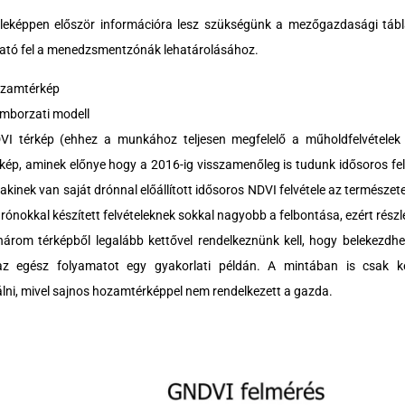
leképpen először információra lesz szükségünk a mezőgazdasági táb
ató fel a menedzsmentzónák lehatárolásához.
zamtérkép
mborzati modell
VI térkép (ehhez a munkához teljesen megfelelő a műholdfelvételek 
rkép, aminek előnye hogy a 2016-ig visszamenőleg is tudunk idősoros felv
lakinek van saját drónnal előállított idősoros NDVI felvétele az természe
drónokkal készített felvételeknek sokkal nagyobb a felbontása, ezért rész
három térképből legalább kettővel rendelkeznünk kell, hogy belekez
z egész folyamatot egy gyakorlati példán. A mintában is csak k
lni, mivel sajnos hozamtérképpel nem rendelkezett a gazda.