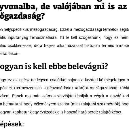
yvonalba, de valójában mi is az
őgazdaság?
n helyspecifikus mezőgazdaság. Ezzel a mezőgazdasági termelők segít
ális inputanyag felhasználásra. Itt le kell szögeznünk, hogy ez nem 
álás csökkenéssel, de a helyes alkalmazással biztosan termés minősé
 a táblákon.
ogyan is kell ebbe belevágni?
ogy ez az egész ne legyen csalódás sajnos a kezdeti költségek igen 
lépésnek (természetesen a gépvásárlások után) a mezőgazdasági táblák 
észíteni. Ennek ma már számos verzióját kínálják a cégek a gazdálk
m bemutatni, hogy véleményem szerint (mint talajtani szakmérnök) hog
ogyan kaphatunk egy évtizedekig is használható percíz talajtérképet.
lépések: