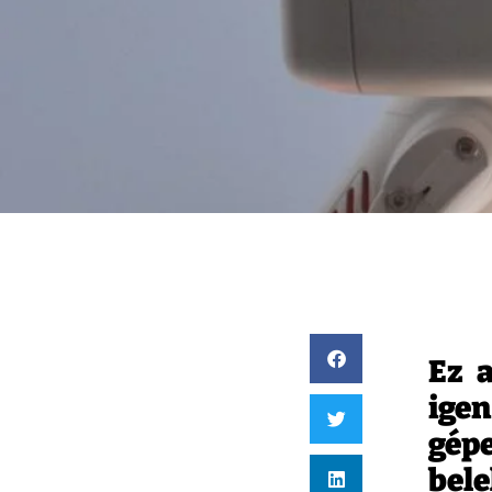
Ez 
ige
gé
bel