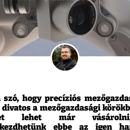
a szó, hogy precíziós mezőgazd
n divatos a mezőgazdasági körök
pet lehet már vásárolni
ekezdhetünk ebbe az igen ha