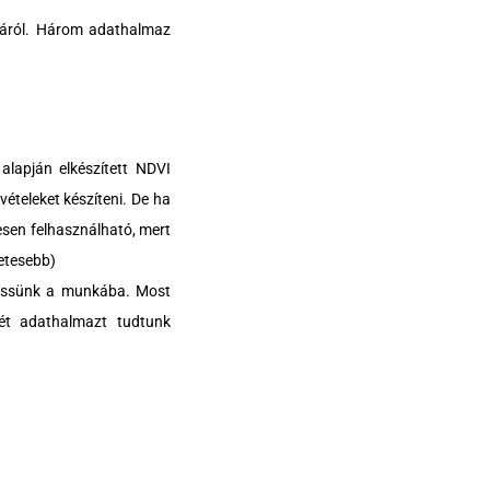
láról. Három adathalmaz
alapján elkészített NDVI
ételeket készíteni. De ha
tesen felhasználható, mert
letesebb)
dhessünk a munkába. Most
ét adathalmazt tudtunk