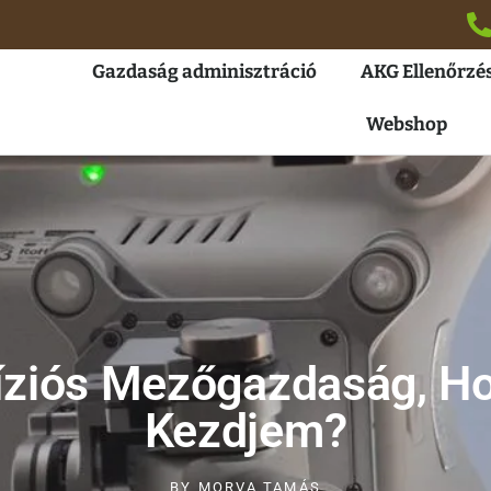
Gazdaság adminisztráció
AKG Ellenőrzés
Webshop
íziós Mezőgazdaság, Ho
Kezdjem?
BY
MORVA TAMÁS