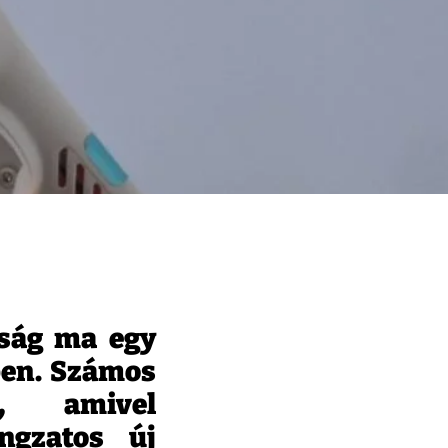
aság ma egy
ben. Számos
, amivel
ngzatos új