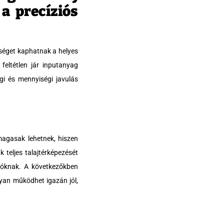
 a precíziós
séget kaphatnak a helyes
feltétlen jár inputanyag
gi és mennyiségi javulás
magasak lehetnek, hiszen
teljes talajtérképezését
odóknak. A következőkben
yan működhet igazán jól,