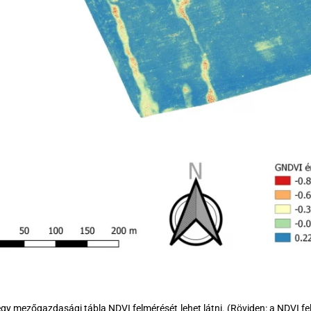
gy mezőgazdasági tábla NDVI felmérését lehet látni. (Röviden: a NDVI f