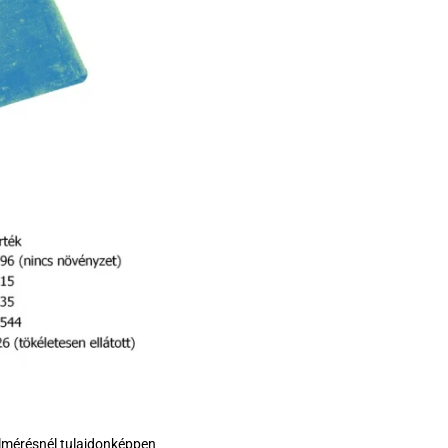
elmérésnél tulajdonképpen