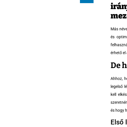
irán
mez
Más néve
és optim
felhaszn
érhető el
De h
Ahhoz, h
legelső 
kell elk
szeretné
és hogy h
Első 