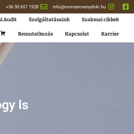
+36 30 657 1928
info@morvanovenydoki.hu
i Audit
Szolgáltatásaink
Szakmai cikkek
Kosár
Bemutatkozás
Kapcsolat
Karrier
gy Is