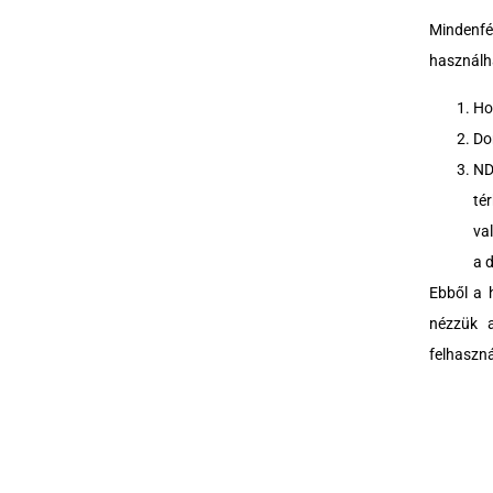
Mindenfé
használh
Ho
Do
ND
té
va
a 
Ebből a 
nézzük a
felhaszná