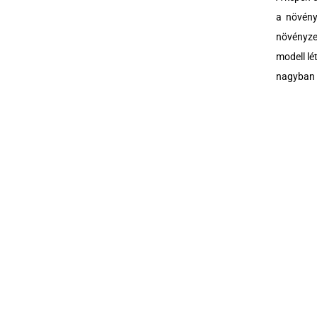
a növényz
növényze
modell lé
nagyban b