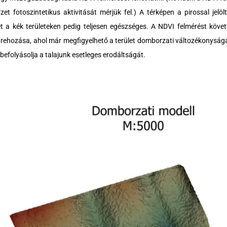
et fotoszintetikus aktivitását mérjük fel.) A térképen a pirossal jelölt
t a kék területeken pedig teljesen egészséges. A NDVI felmérést köve
trehozása, ahol már megfigyelhető a terület domborzati változékonysága é
efolyásolja a talajunk esetleges erodáltságát.