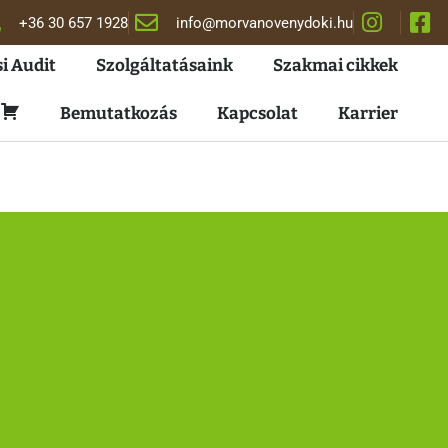
+36 30 657 1928
info@morvanovenydoki.hu
i Audit
Szolgáltatásaink
Szakmai cikkek
Kosár
Bemutatkozás
Kapcsolat
Karrier