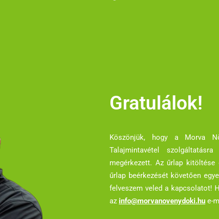
Gratulálok!
Köszönjük, hogy a Morva Növ
Talajmintavétel szolgáltatásr
megérkezett. Az űrlap kitöltése 
űrlap beérkezését követően egye
felveszem veled a kapcsolatot! H
az
info@morvanovenydoki.hu
e-m