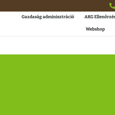
Gazdaság adminisztráció
AKG Ellenőrzés
Webshop
keres jelentkezés