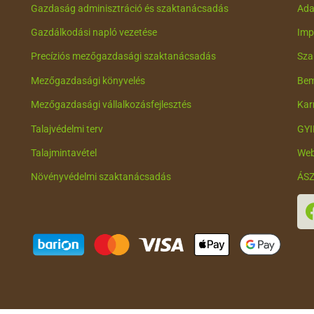
Gazdaság adminisztráció és szaktanácsadás
Ada
Gazdálkodási napló vezetése
Imp
Precíziós mezőgazdasági szaktanácsadás
Sza
Mezőgazdasági könyvelés
Bem
Mezőgazdasági vállalkozásfejlesztés
Karr
Talajvédelmi terv
GYI
Talajmintavétel
Web
Növényvédelmi szaktanácsadás
ÁS