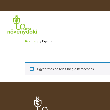
Kezdőlap
/ Egyéb
Egyéb
Egy termék se felelt meg a keresésnek.