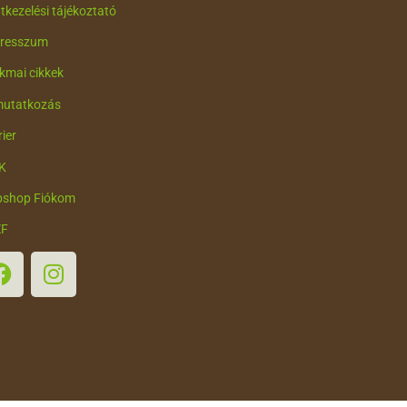
tkezelési tájékoztató
resszum
kmai cikkek
utatkozás
ier
K
shop Fiókom
ZF