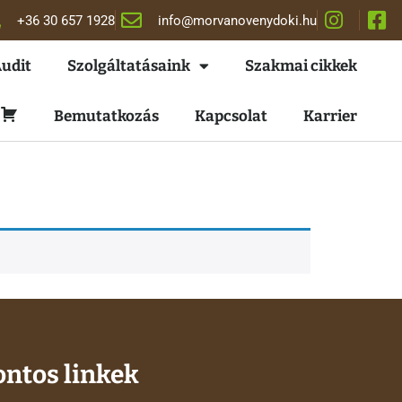
+36 30 657 1928
info@morvanovenydoki.hu
Audit
Szolgáltatásaink
Szakmai cikkek
Kosár
Bemutatkozás
Kapcsolat
Karrier
ontos linkek